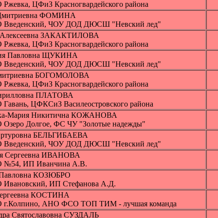
 Ржевка, ЦФиЗ Красногвардейского района
 Дмитриевна ФОМИНА
 Введенский, ЧОУ ДОД ДЮСШ "Невский лед"
а Алексеевна ЗАКАКТИЛОВА
 Ржевка, ЦФиЗ Красногвардейского района
сия Павловна ЩУКИНА
 Введенский, ЧОУ ДОД ДЮСШ "Невский лед"
Дмитриевна БОГОМОЛОВА
 Ржевка, ЦФиЗ Красногвардейского района
Кирилловна ПЛАТОВА
 Гавань, ЦФКСиЗ Василеостровского района
ка-Мария Никитична КОЖАНОВА
 Озеро Долгое, ФС ЧУ "Золотые надежды"
Артуровна БЕЛЬГИБАЕВА
 Введенский, ЧОУ ДОД ДЮСШ "Невский лед"
я Сергеевна ИВАНОВА
 №54, ИП Иванчина А.В.
 Павловна КОЗЮБРО
 Ивановский, ИП Стефанова А.Д.
Сергеевна КОСТИНА
 г.Колпино, АНО ФСО ТОП ТИМ - лучшая команда
дра Святославовна СУЗДАЛЬ