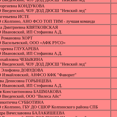
Георгиевна КОНДУКОВА
 Введенский, ЧОУ ДОД ДЮСШ "Невский лед"
вгеньевна ИСТЕ
 г.Колпино, АНО ФСО ТОП ТИМ - лучшая команда
ма Дмитриевна КВЯТКОВСКАЯ
 Ивановский, ИП Стефанова А.Д.
 Романовна ХОРТ
 Васильевский, ООО «АФК РУСО»
горевна ГЛУХАРЕВА
 Ивановский, ИП Стефанова А.Д.
Михайловна ЧЕБЫКИНА
 Введенский, ЧОУ ДОД ДЮСШ "Невский лед"
а Элифовна ДОВУДОВА
 Измайловский, АНФСО КФК "Фаворит"
ава Денисовна ГОРЫНЦЕВА
 Ивановский, ИП Стефанова А.Д.
ия Константиновна БАШМАКОВА
 Введенский, ООО "Вилеса Айс"
 Никитична СУББОТИНА
 г.Колпино, ГБУ ДО СШОР Колпинского района СПБ
ндра Вячеславовна БАЛАКИШЕЕВА