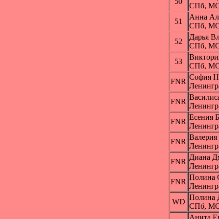
50
СПб, МО
Анна А
51
СПб, МО
Дарья В
52
СПб, МО
Виктор
53
СПб, МО
София 
FNR
Ленингр
Васили
FNR
Ленингр
Есения
FNR
Ленингр
Валери
FNR
Ленингр
Диана 
FNR
Ленингр
Полина 
FNR
Ленингр
Полина
WD
СПб, МО
Анита Е