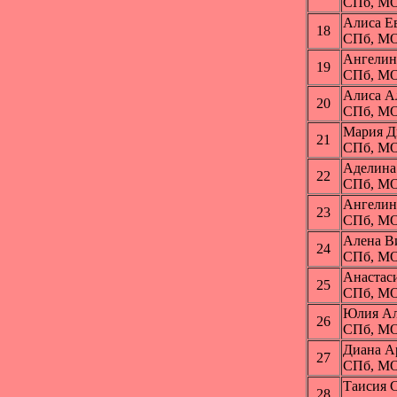
СПб, МО
Алиса Е
18
СПб, МО
Ангелин
19
СПб, МО
Алиса 
20
СПб, МО
Мария 
21
СПб, МО
Аделин
22
СПб, МО
Ангели
23
СПб, МО
Алена 
24
СПб, МО
Анастас
25
СПб, МО
Юлия А
26
СПб, МО
Диана 
27
СПб, МО
Таисия 
28