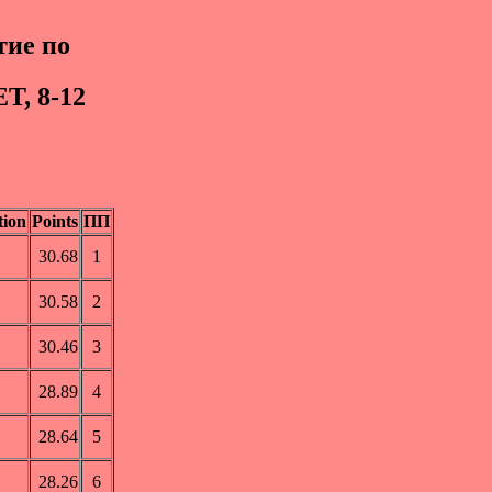
ие по
, 8-12
tion
Points
ПП
30.68
1
30.58
2
30.46
3
28.89
4
28.64
5
28.26
6