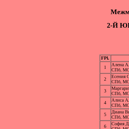
Межму
2-Й Ю
FPl.
Алена 
1
СПб, МО
Есения
2
СПб, МО
Маргар
3
СПб, МО
Алиса 
4
СПб, МО
Диана В
5
СПб, МО
София 
6
СПб, МО