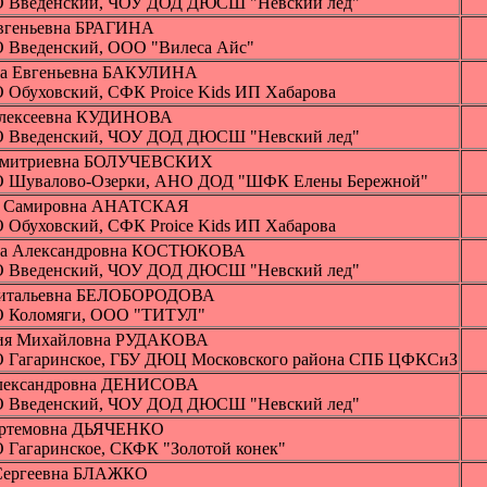
 Введенский, ЧОУ ДОД ДЮСШ "Невский лед"
вгеньевна БРАГИНА
 Введенский, ООО "Вилеса Айс"
а Евгеньевна БАКУЛИНА
 Обуховский, СФК Proice Kids ИП Хабарова
Алексеевна КУДИНОВА
 Введенский, ЧОУ ДОД ДЮСШ "Невский лед"
Дмитриевна БОЛУЧЕВСКИХ
 Шувалово-Озерки, АНО ДОД "ШФК Елены Бережной"
а Самировна АНАТСКАЯ
 Обуховский, СФК Proice Kids ИП Хабарова
на Александровна КОСТЮКОВА
 Введенский, ЧОУ ДОД ДЮСШ "Невский лед"
Витальевна БЕЛОБОРОДОВА
 Коломяги, ООО "ТИТУЛ"
ия Михайловна РУДАКОВА
 Гагаринское, ГБУ ДЮЦ Московского района СПБ ЦФКСиЗ
лександровна ДЕНИСОВА
 Введенский, ЧОУ ДОД ДЮСШ "Невский лед"
Артемовна ДЬЯЧЕНКО
 Гагаринское, СКФК "Золотой конек"
Сергеевна БЛАЖКО