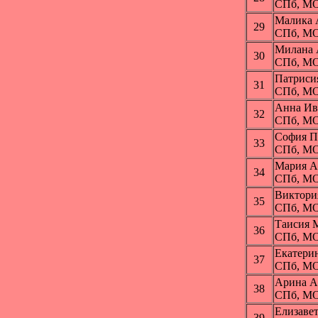
СПб, МО
Малика
29
СПб, МО
Милана
30
СПб, МО
Патриси
31
СПб, МО
Анна И
32
СПб, МО
София 
33
СПб, МО
Мария 
34
СПб, МО
Виктор
35
СПб, МО
Таисия 
36
СПб, МО
Екатер
37
СПб, МО
Арина 
38
СПб, МО
Елизаве
39