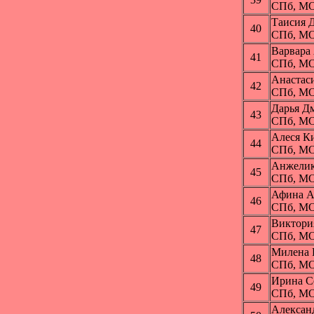
СПб, МО
Таисия
40
СПб, МО
Варвар
41
СПб, МО
Анаста
42
СПб, МО
Дарья 
43
СПб, МО
Алеся 
44
СПб, МО
Анжели
45
СПб, МО
Афина 
46
СПб, МО
Виктори
47
СПб, МО
Милена
48
СПб, МО
Ирина 
49
СПб, МО
Алексан