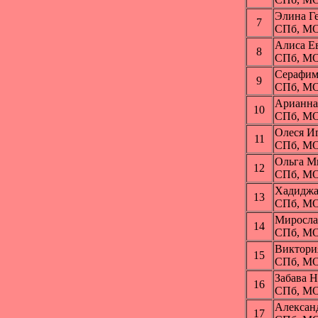
Элина 
7
СПб, МО
Алиса Е
8
СПб, МО
Серафи
9
СПб, МО
Арианна
10
СПб, МО
Олеся И
11
СПб, МО
Ольга 
12
СПб, МО
Хадидж
13
СПб, МО
Миросл
14
СПб, МО
Виктор
15
СПб, МО
Забава
16
СПб, МО
Алекса
17