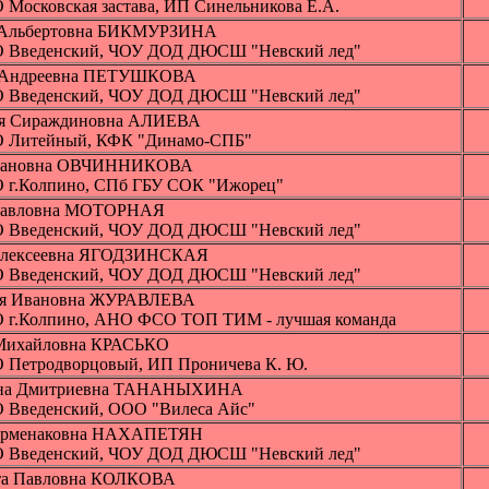
 Московская застава, ИП Синельникова Е.А.
 Альбертовна БИКМУРЗИНА
 Введенский, ЧОУ ДОД ДЮСШ "Невский лед"
 Андреевна ПЕТУШКОВА
 Введенский, ЧОУ ДОД ДЮСШ "Невский лед"
я Сираждиновна АЛИЕВА
 Литейный, КФК "Динамо-СПБ"
вановна ОВЧИННИКОВА
 г.Колпино, СПб ГБУ СОК "Ижорец"
Павловна МОТОРНАЯ
 Введенский, ЧОУ ДОД ДЮСШ "Невский лед"
Алексеевна ЯГОДЗИНСКАЯ
 Введенский, ЧОУ ДОД ДЮСШ "Невский лед"
ия Ивановна ЖУРАВЛЕВА
 г.Колпино, АНО ФСО ТОП ТИМ - лучшая команда
Михайловна КРАСЬКО
 Петродворцовый, ИП Проничева К. Ю.
ина Дмитриевна ТАНАНЫХИНА
 Введенский, ООО "Вилеса Айс"
Арменаковна НАХАПЕТЯН
 Введенский, ЧОУ ДОД ДЮСШ "Невский лед"
та Павловна КОЛКОВА