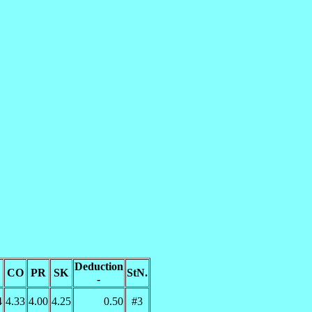
Deduction
CO
PR
SK
StN.
-
4
4.33
4.00
4.25
0.50
#3