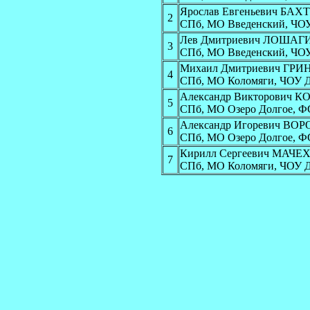
Ярослав Евгеньевич БАХ
2
СПб, МО Введенский, ЧО
Лев Дмитриевич ЛОШАГ
3
СПб, МО Введенский, ЧО
Михаил Дмитриевич ГР
4
СПб, МО Коломяги, ЧОУ Д
Александр Викторович 
5
СПб, МО Озеро Долгое, Ф
Александр Игоревич ВО
6
СПб, МО Озеро Долгое, Ф
Кирилл Сергеевич МАЧЕ
7
СПб, МО Коломяги, ЧОУ Д