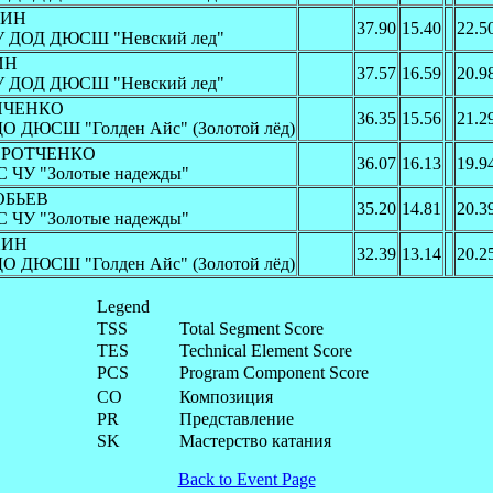
ТИН
37.90
15.40
22.5
У ДОД ДЮСШ "Невский лед"
ИН
37.57
16.59
20.9
У ДОД ДЮСШ "Невский лед"
ИНЧЕНКО
36.35
15.56
21.2
О ДЮСШ "Голден Айс" (Золотой лёд)
КОРОТЧЕНКО
36.07
16.13
19.9
С ЧУ "Золотые надежды"
РОБЬЕВ
35.20
14.81
20.3
С ЧУ "Золотые надежды"
ХИН
32.39
13.14
20.2
О ДЮСШ "Голден Айс" (Золотой лёд)
Legend
TSS
Total Segment Score
TES
Technical Element Score
PCS
Program Component Score
CO
Композиция
PR
Представление
SK
Мастерство катания
Back to Event Page