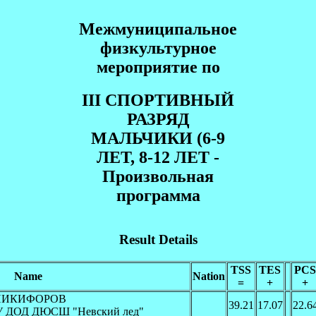
Межмуниципальное
физкультурное
мероприятие по
III СПOРТИВНЫЙ
РАЗРЯД
МАЛЬЧИКИ (6-9
ЛЕТ, 8-12 ЛЕТ -
Произвольная
программа
Result Details
TSS
TES
PCS
Name
Nation
=
+
+
ч НИКИФОРОВ
39.21
17.07
22.6
У ДОД ДЮСШ "Невский лед"